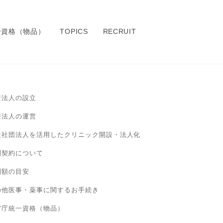
一資格（物品）
TOPICS
RECRUIT
療法人の設立
療法人の運営
般社団法人を活用したクリニック開設・法人化
問契約について
酬額の目安
の他医事・薬事に関するお手続き
省庁統一資格（物品）