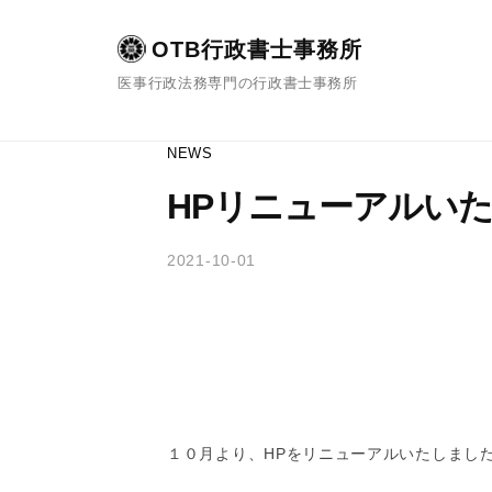
コ
ン
OTB行政書士事務所
テ
医事行政法務専門の行政書士事務所
ン
ツ
へ
NEWS
ス
HPリニューアルい
キ
ッ
プ
2021-10-01
b
/
y
0
O
件
T
の
B
コ
行
メ
政
ン
書
ト
１０月より、HPをリニューアルいたしまし
士