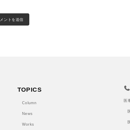
TOPICS
医
Column
News
Works