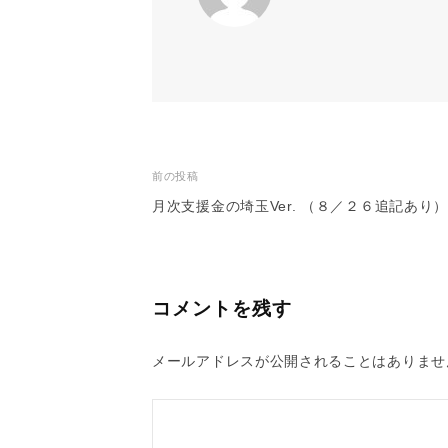
投
前の投稿
月次支援金の埼玉Ver. （８／２６追記あり
稿
ナ
ビ
コメントを残す
ゲ
ー
メールアドレスが公開されることはありませ
シ
ョ
ン