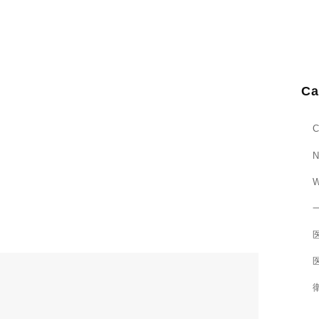
Ca
C
N
W