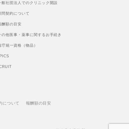
一般社団法人でのクリニック開設
顧問契約について
報酬額の目安
その他医事・薬事に関するお手続き
省庁統一資格（物品）
PICS
CRUIT
約について
報酬額の目安