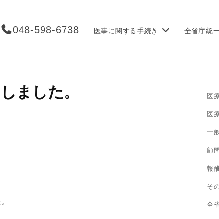
048-598-6738
医事に関する手続き
全省庁統
たしました。
医
医
一
顧
報
そ
た。
全