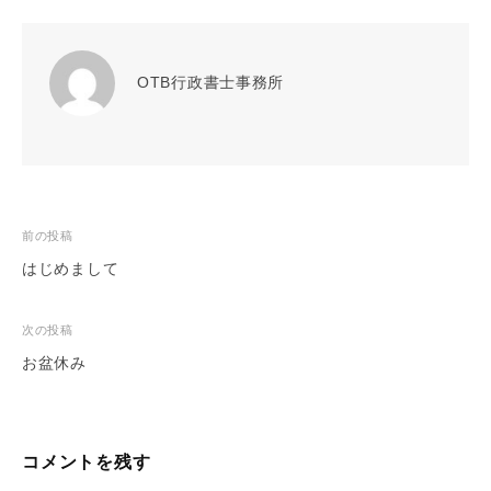
OTB行政書士事務所
投
前の投稿
稿
はじめまして
ナ
ビ
次の投稿
ゲ
お盆休み
ー
シ
ョ
コメントを残す
ン