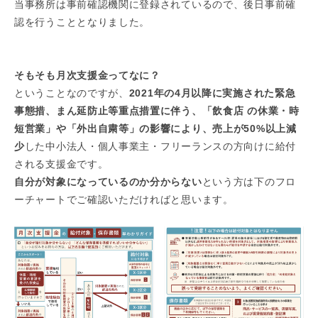
当事務所は事前確認機関に登録されているので、後日事前確
所
認を行うこととなりました。
そもそも月次支援金ってなに？
ということなのですが、
2021年の4月以降に実施された緊急
事態措、まん延防止等重点措置に伴う、「飲食店 の休業・時
短営業」や「外出自粛等」の影響により、売上が50%以上減
少
した中小法人・個人事業主・フリーランスの方向けに給付
される支援金です。
自分が対象になっているのか分からない
という方は下のフロ
ーチャートでご確認いただければと思います。