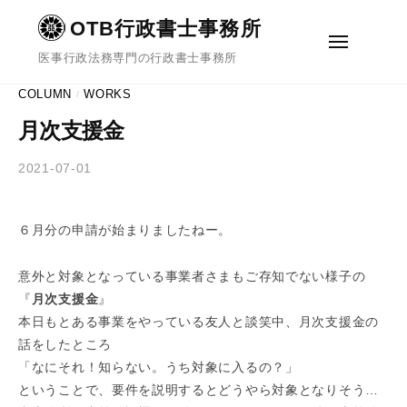
ュ
コ
ー
OTB行政書士事務所
ン
メ
テ
医事行政法務専門の行政書士事務所
ニ
ュ
ン
ー
COLUMN
WORKS
/
ツ
へ
月次支援金
ス
2021-07-01
b
/
キ
y
0
ッ
O
件
プ
６月分の申請が始まりましたねー。
T
の
B
コ
意外と対象となっている事業者さまもご存知でない様子の
行
メ
『
月次支援金
』
政
ン
本日もとある事業をやっている友人と談笑中、月次支援金の
書
ト
話をしたところ
士
「なにそれ！知らない。うち対象に入るの？」
事
ということで、要件を説明するとどうやら対象となりそう…
務